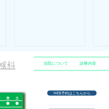
<休診のお知らせ>
<休
咽喉科
当院について
診療内容
4月29日(水)から5月7日(木)まで
4月
休診とさせて頂きます。 ご迷惑
ます
をおかけしますが宜しくお願いし
り診
ます。
WEB予約はこちらから