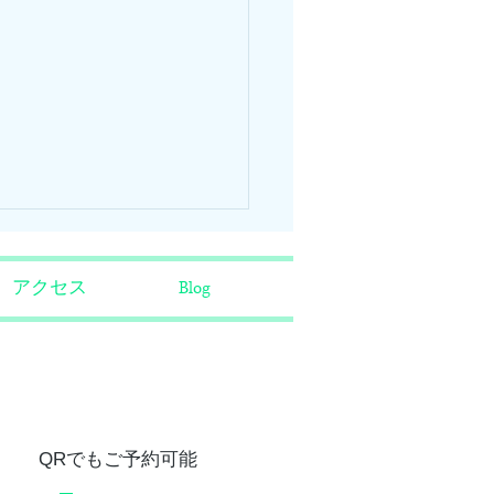
診のお知らせ>
アクセス
Blog
1日(水)休診とさせていただき
。 尚、４月2日(木)は通常通
察しますのでよろしくお願い
します。 院長
​QRでもご予約可能