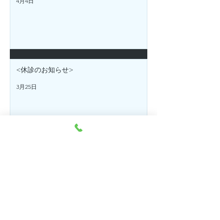
4月4日
<休診のお知らせ>
3月25日
〒471-0026
愛知県豊田市若宮町４丁目４３